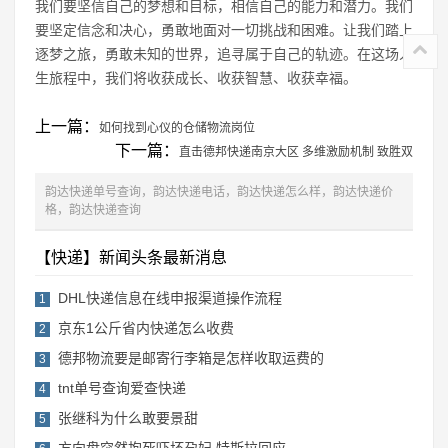
我们要坚信自己的梦想和目标，相信自己的能力和潜力。我们
要坚定信念和决心，勇敢地面对一切挑战和困难。让我们踏上
逐梦之旅，勇敢未知的世界，追寻属于自己的轨迹。在这场人
生旅程中，我们将收获成长、收获智慧、收获幸福。
上一篇：
如何找到心仪的仓储物流岗位
下一篇：
直击德邦快递南京大区 多维激励机制 致胜双
韵达快递单号查询，韵达快递电话，韵达快递怎么样，韵达快递价
格，韵达快递查询
【快递】新闻头条最新消息
DHL快递信息在线申报渠道操作流程
1
京东1公斤省内快递怎么收费
2
德邦物流要是邮寄行李箱是怎样收取运费的
3
tnt单号查询爱查快递
4
张继科为什么敢要景甜
5
方向盘突然抱死吓坏孕妇 特斯拉回应