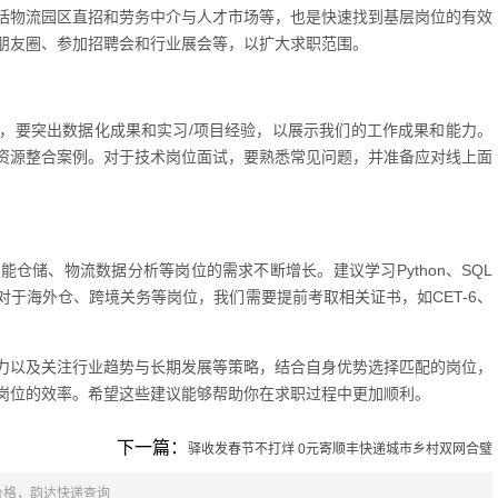
括物流园区直招和劳务中介与人才市场等，也是快速找到基层岗位的有效
朋友圈、参加招聘会和行业展会等，以扩大求职范围。
，要突出数据化成果和实习/项目经验，以展示我们的工作成果和能力。
资源整合案例。对于技术岗位面试，要熟悉常见问题，并准备应对线上面
仓储、物流数据分析等岗位的需求不断增长。建议学习Python、SQL
于海外仓、跨境关务等岗位，我们需要提前考取相关证书，如CET-6、
力以及关注行业趋势与长期发展等策略，结合自身优势选择匹配的岗位，
岗位的效率。希望这些建议能够帮助你在求职过程中更加顺利。
下一篇：
驿收发春节不打烊 0元寄顺丰快递城市乡村双网合璧
价格，韵达快递查询