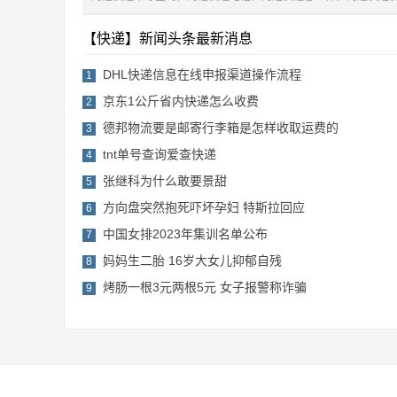
【快递】新闻头条最新消息
DHL快递信息在线申报渠道操作流程
1
京东1公斤省内快递怎么收费
2
德邦物流要是邮寄行李箱是怎样收取运费的
3
tnt单号查询爱查快递
4
张继科为什么敢要景甜
5
方向盘突然抱死吓坏孕妇 特斯拉回应
6
中国女排2023年集训名单公布
7
妈妈生二胎 16岁大女儿抑郁自残
8
烤肠一根3元两根5元 女子报警称诈骗
9