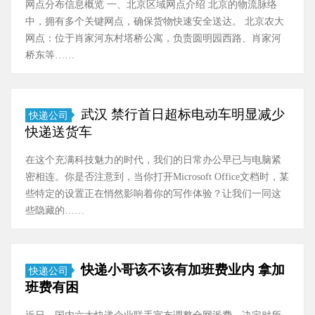
网点分布信息概览 一、北京区域网点介绍 北京的物流脉络
中，拥有多个关键网点，确保货物快速安全送达。 北京农大
网点：位于肖家河东村塔桥公寓，负责圆明园西路、肖家河
桥东等……
武汉 禁行首日超标电动车明显减少
快递公司
快递送货车
在这个充满科技魅力的时代，我们的日常办公早已与电脑紧
密相连。你是否注意到，当你打开Microsoft Office文档时，某
些特定的设置正在悄然影响着你的写作体验？让我们一同这
些隐藏的……
快递小哥该不该有加班费业内 拿加
快递公司
班费有困
近日，国内六大快递企业联手宣布调整全网派费，决定对所