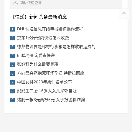
格，韵达快递查询
【快递】新闻头条最新消息
DHL快递信息在线申报渠道操作流程
1
京东1公斤省内快递怎么收费
2
德邦物流要是邮寄行李箱是怎样收取运费的
3
tnt单号查询爱查快递
4
张继科为什么敢要景甜
5
方向盘突然抱死吓坏孕妇 特斯拉回应
6
中国女排2023年集训名单公布
7
妈妈生二胎 16岁大女儿抑郁自残
8
烤肠一根3元两根5元 女子报警称诈骗
9