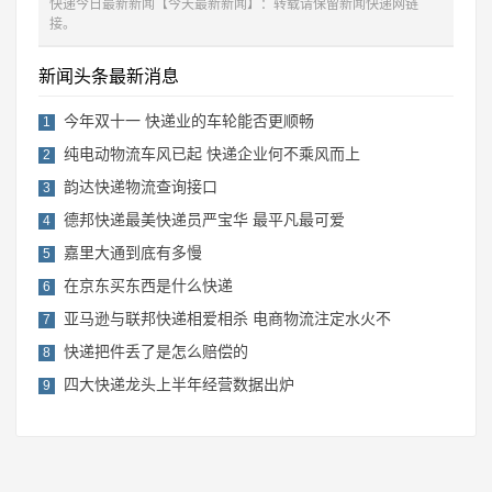
快递今日最新新闻【今天最新新闻】：转载请保留新闻快递网链
接。
新闻头条最新消息
今年双十一 快递业的车轮能否更顺畅
1
纯电动物流车风已起 快递企业何不乘风而上
2
韵达快递物流查询接口
3
德邦快递最美快递员严宝华 最平凡最可爱
4
嘉里大通到底有多慢
5
在京东买东西是什么快递
6
亚马逊与联邦快递相爱相杀 电商物流注定水火不
7
快递把件丢了是怎么赔偿的
8
四大快递龙头上半年经营数据出炉
9