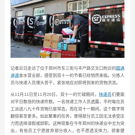
记者近日走访了位于郑州市东三街与丰产路交叉口附近的
圆通
速递
金水营业部，感受到双十一的节奏已经悄然来临。分拣人
员与快递人员埋头苦干，紧张地应对即将到来的货物洪流。
从11月11日至11月20日，双十一的忙碌期间，
快递员
们要面
对平日数倍的快递件数。一名快递工作人员透露，平时每位员
工派送八九十件货物已是常态，而在双十一期间，这个数字将
翻倍甚至更多。如此繁重的任务，使得部分员工因无法承受压
力而选择请假或辞职。这种现象在今年郑州的快递业中尤为突
出，有些员工宁愿放弃部分收入，也不愿透支体力，损害健