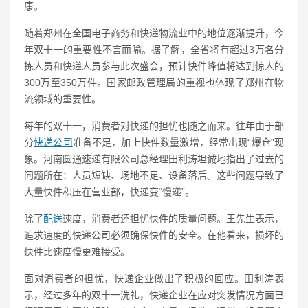
康。
随着郑州在全国电子商务和快递物流业中的地位逐渐提升，今
年双十一的重要性不言而喻。据了解，全省将有超过3万名分
拣人员和快递人员参与此次盛会，预计快件峰值将达到惊人的
300万至350万件。国家邮政管理局的重视也体现了郑州在物
流领域的重要性。
每年的双十一，消费者对快递的担忧也随之而来。往年由于部
分
快递公司
准备不足，加上快件数量激增，经常出现“爆仓”现
象。河南圆通速递有限公司总经理田利涛坦诚地指出了过去的
问题所在：人员短缺、场地不足、设备落后。这些问题导致了
大量快件积压在营业部，快递变“慢递”。
除了
配送
速度，消费者还担忧快件的质量问题。王先生表示，
追求速度的快递公司必须确保快件的安全。在他看来，损坏的
快件比速度慢更难接受。
面对消费者的担忧，快递企业做出了积极的回应。田利涛表
示，经过多年的双十一洗礼，快递企业在应对突发情况方面已