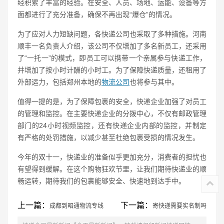
经积累了丰富的经验。在安全、人员、场地、运能、设备等方
面都进行了充分准备，确保不再出现“爆仓”的情况。
为了应对人力短缺问题，各快递公司也采取了多种措施。河南
顺丰一名负责人介绍，该公司不仅增加了多名新员工，还采用
了“一托一”的模式，即员工可以携带一个亲属参与快递工作，
并增加了按小时计酬的小时工。为了保障快递质量，还租用了
外部运力，包括郑州本地的
物流公司
也将参与其中。
值得一提的是，为了保障包裹的安全，快递企业加强了对员工
的管理和监控。在主要快递企业的分拨中心，不仅有邮政管理
部门的24小时视频监控，还有快递企业内部的监控，并制定
有严格的处罚措施，以减少甚至杜绝包裹受损的情况发生。
今年的双十一，快递业的准备似乎更加充分，消费者的担忧也
有望得到缓解。在这个购物狂欢节里，让我们期待快递业的顺
畅运转，期待我们的包裹能够安全、快速地到达手中。
上一篇：
下一篇：
成都到昭通物流专线
寄快递需要实名制吗