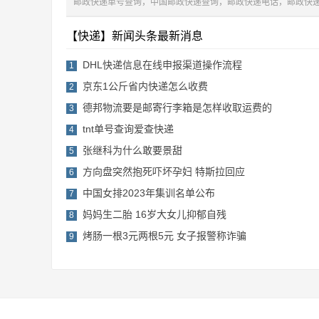
邮政快递单号查询，中国邮政快递查询，邮政快递电话，邮政快
【快递】新闻头条最新消息
DHL快递信息在线申报渠道操作流程
1
京东1公斤省内快递怎么收费
2
德邦物流要是邮寄行李箱是怎样收取运费的
3
tnt单号查询爱查快递
4
张继科为什么敢要景甜
5
方向盘突然抱死吓坏孕妇 特斯拉回应
6
中国女排2023年集训名单公布
7
妈妈生二胎 16岁大女儿抑郁自残
8
烤肠一根3元两根5元 女子报警称诈骗
9