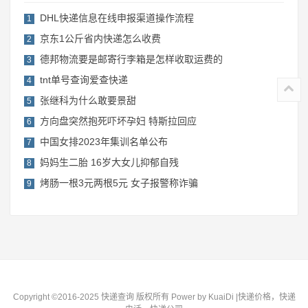
DHL快递信息在线申报渠道操作流程
1
京东1公斤省内快递怎么收费
2
德邦物流要是邮寄行李箱是怎样收取运费的
3
tnt单号查询爱查快递
4
张继科为什么敢要景甜
5
方向盘突然抱死吓坏孕妇 特斯拉回应
6
中国女排2023年集训名单公布
7
妈妈生二胎 16岁大女儿抑郁自残
8
烤肠一根3元两根5元 女子报警称诈骗
9
Copyright ©2016-2025 快递查询 版权所有
Power by KuaiDi
|快递价格，快递