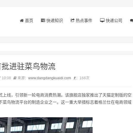
首页
快递知识
热点事件
快递公司
首批进驻菜鸟物流
 10:08
来源：
www.dangdangkuaidi.com
：
168次
式上线，引领新一轮电商消费热潮。该旗舰店独家推出了天猫定制版的空
下菜鸟物流平台的制造企业之一。这一重大举措标志着格兰仕在电商领域