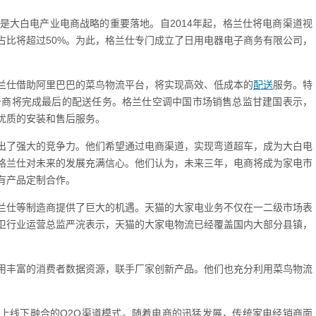
是大白电产业电商战略的重要落地。自2014年起，格兰仕将电商渠道视
占比将超过50%。为此，格兰仕专门成立了日用电器电子商务有限公司，
兰仕借助阿里巴巴的菜鸟物流平台，将实现高效、低成本的
配送
服务。特
务商将完成最后的配送任务。格兰仕空调中国市场销售总监甘建国表示，
优质的安装和售后服务。
出了强大的竞争力。他们希望通过电商渠道，实现弯道超车，成为大白电
格兰仕对未来的发展充满信心。他们认为，未来三年，电商将成为家电市
有产品定制合作。
兰仕等制造商提供了巨大的机遇。天猫的大家电业务不仅在一二级市场表
卫行业运营总监严浣表示，天猫的大家电物流已经覆盖国内大部分县镇，
用丰富的消费者数据资源，联手厂家创新产品。他们也充分利用菜鸟物流
线上线下融合的O2O渠道模式。随着电商的迅猛发展，传统家电经销商面