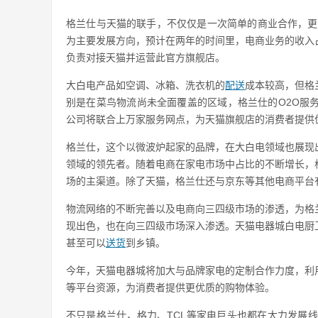
格兰仕与天猫的联手，不仅仅是一次简单的商业合作，更
为主要发展方向，预计在两年的时间里，电商业务的收入
负责对接天猫并运营此官方旗舰店。
大白电产品如空调、冰箱、洗衣机的
配送
成本较高，但格
别是在菜鸟物流尚未全面覆盖的区域，格兰仕的O2O服
公司将联合上万家服务网点，为天猫旗舰店的消费者提供
格兰仕，这个以微波炉起家的品牌，在大白电领域也展现
领域的领先者。随着电商在家电市场中占比的不断增长，
场的主渠道。除了天猫，格兰仕还与京东等其他电商平台
物流网络的不断完善以及电商向三四级市场的渗透，为格
现出色，也在向三四级市场深入渗透。天猫电器城白电厨
甚至可以
送货
到乡镇。
今年，天猫电器城将加大与品牌家电的定制合作力度，利
等平台资源，为消费者提供更优质的购物体验。
不只是格兰仕，格力、TCL等家电巨头也都在大力发展