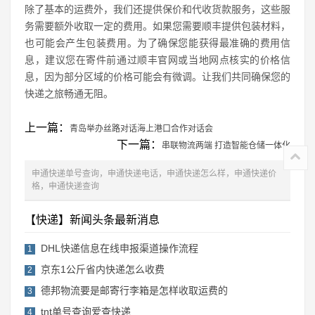
除了基本的运费外，我们还提供保价和代收货款服务，这些服
务需要额外收取一定的费用。如果您需要顺丰提供包装材料，
也可能会产生包装费用。为了确保您能获得最准确的费用信
息，建议您在寄件前通过顺丰官网或当地网点核实的价格信
息，因为部分区域的价格可能会有微调。让我们共同确保您的
快递之旅畅通无阻。
上一篇：
青岛举办丝路对话海上港口合作对话会
下一篇：
串联物流两端 打造智能仓储一体化
申通快递单号查询，申通快递电话，申通快递怎么样，申通快递价
格，申通快递查询
【快递】新闻头条最新消息
DHL快递信息在线申报渠道操作流程
1
京东1公斤省内快递怎么收费
2
德邦物流要是邮寄行李箱是怎样收取运费的
3
tnt单号查询爱查快递
4