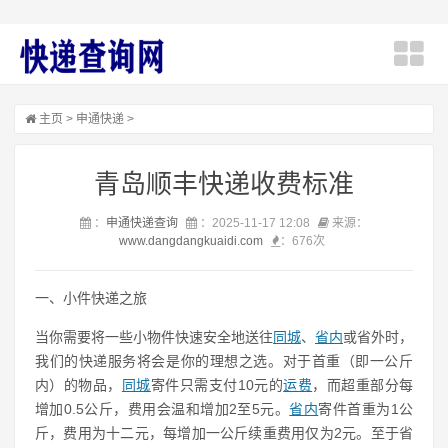
主页
>
申通快递
>
青岛顺丰快递收费标准
：
申通快递查询
：2025-11-17 12:08
来源：
www.dangdangkuaidi.com
：
676次
一、小件快递之旅
当你需要将一些小物件快速安全地送往
同城
、
省内
或省外时，
我们的快递服务将会是你的理想之选。对于首重（即一公斤
内）的物品，
同城
寄件只需支付10元的
运费
，而超重部分每
增加0.5公斤，费用会温和增加2至5元。
省内
寄件首重为1公
斤，费用为十二元，每增加一公斤续重费用仅为2元。至于省