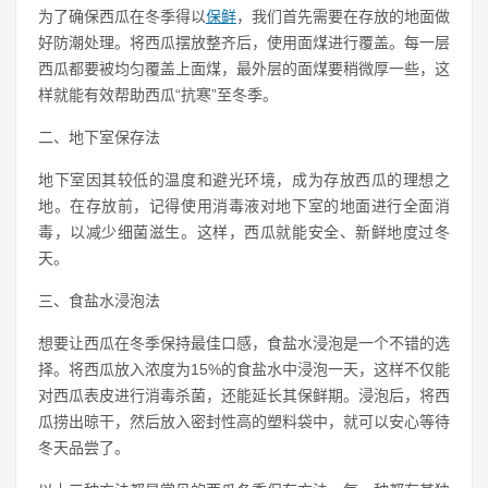
为了确保西瓜在冬季得以
保鲜
，我们首先需要在存放的地面做
好防潮处理。将西瓜摆放整齐后，使用面煤进行覆盖。每一层
西瓜都要被均匀覆盖上面煤，最外层的面煤要稍微厚一些，这
样就能有效帮助西瓜“抗寒”至冬季。
二、地下室保存法
地下室因其较低的温度和避光环境，成为存放西瓜的理想之
地。在存放前，记得使用消毒液对地下室的地面进行全面消
毒，以减少细菌滋生。这样，西瓜就能安全、新鲜地度过冬
天。
三、食盐水浸泡法
想要让西瓜在冬季保持最佳口感，食盐水浸泡是一个不错的选
择。将西瓜放入浓度为15%的食盐水中浸泡一天，这样不仅能
对西瓜表皮进行消毒杀菌，还能延长其保鲜期。浸泡后，将西
瓜捞出晾干，然后放入密封性高的塑料袋中，就可以安心等待
冬天品尝了。