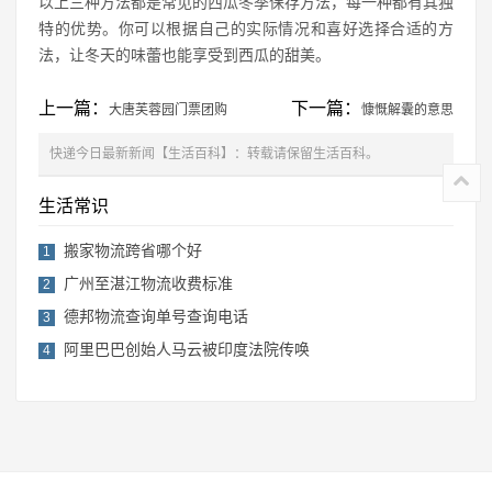
以上三种方法都是常见的西瓜冬季保存方法，每一种都有其独
特的优势。你可以根据自己的实际情况和喜好选择合适的方
法，让冬天的味蕾也能享受到西瓜的甜美。
上一篇：
下一篇：
大唐芙蓉园门票团购
慷慨解囊的意思
快递今日最新新闻【生活百科】：转载请保留生活百科。
生活常识
搬家物流跨省哪个好
1
广州至湛江物流收费标准
2
德邦物流查询单号查询电话
3
阿里巴巴创始人马云被印度法院传唤
4