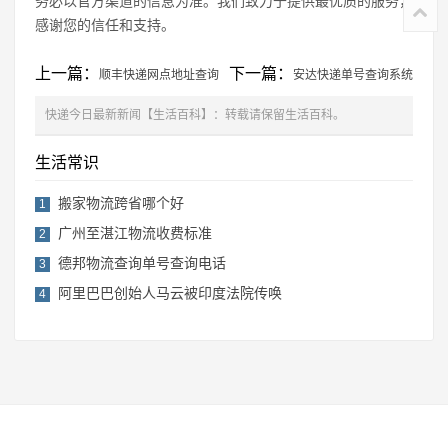
务必以官方渠道的信息为准。我们致力于提供最优质的服务，
感谢您的信任和支持。
上一篇：
下一篇：
顺丰快递网点地址查询
安达快递单号查询系统
快递今日最新新闻【生活百科】：转载请保留生活百科。
生活常识
搬家物流跨省哪个好
1
广州至湛江物流收费标准
2
德邦物流查询单号查询电话
3
阿里巴巴创始人马云被印度法院传唤
4