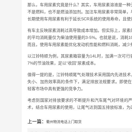
那么，车用尿素究竟是什么？其实，车用尿素溶液是一种
不是燃料，也不是燃油添加剂。加注车用尿素非常简单，
长期使用车用尿素有利于延长SCR系统的使用寿命，且使
有车主反映尿素消耗过高导致成本增加。但实际上，尿素
的平均消耗量仅为柴油使用量的3-5%。也就是说，消耗1
而且，使用车用尿素能优化发动机性能和燃料消耗，减少
以江铃特顺为例，其尿素箱容量为14L时，加满一次可行驶
7%的节油效果，足以“收回”尿素成本。
值得一提的是，江铃特顺尾气处理技术采用国内先进技术，
失小、加热效率高的条件下，满足排放法规要求。即使在
轻客市场中具有更强的竞争力。
考虑到国家对排放要求的不断提升和汽车尾气对环境的严
术，结合车用尿素的使用，让尾气达到国五排放标准，为
上一篇：
衢州物流电话上门取货