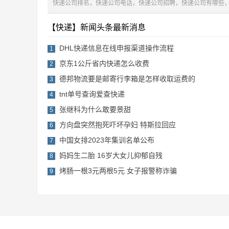
快递公司排名，快递公司电话，快递公司招聘，快递公司有哪些
【快递】新闻头条最新消息
DHL快递信息在线申报渠道操作流程
1
京东1公斤省内快递怎么收费
2
德邦物流要是邮寄行李箱是怎样收取运费的
3
tnt单号查询爱查快递
4
张继科为什么敢要景甜
5
方向盘突然抱死吓坏孕妇 特斯拉回应
6
中国女排2023年集训名单公布
7
妈妈生二胎 16岁大女儿抑郁自残
8
烤肠一根3元两根5元 女子报警称诈骗
9