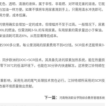
无色、透明、清澈的液体，属于非性、非易燃、对环境无害的溶液。它既
与加油一样方便。如果不慎将车用尿素溅到手上，只需用清水冲洗即可。
用方便，成本低廉。
的使用确实会增加一定的成本，但增幅并不至于过高。一般情况下，尿素
00L的燃油，仅需消耗3-5L的车用尿素。车用尿素的需求量远小于柴油。
柴油消耗可高达6%，从而显著降低成本。
2300多公里。每公里消耗的尿素费用不到4分钱。SCR技术还能带来3-
同步欧洲的DOC+SCR技术。其具备先进的尿素加热系统，能在热量损
零下35℃的低温环境下，也能在30分钟内快速解冻。这将使江铃特顺在
重影响，采用先进的尾气处理技术势在必行。江铃特顺所采用的SCR技
改善环境质量做出贡献。
下一篇：
河南物流职业学院综合教务管理系统