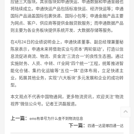
应链三大版块。其余版块如申通快运、申通数据和申通金融也
将陆续成立。申通快运产品包括标准快运、经济快运等；申通
国际产品涵盖国际包裹快递、国际小包等；申通金融产品主要
为网点、客户、供应商等提供金融贷款服务；而申通数据产品
则主要为各业务板块提供系统开发、大数据存储等服务。
在4月24日的业绩说明会上，申通快递董事、副总经理兼董秘
陈泉表示，申通未来将借助实业与资本“两轮驱动”，打造以信
息流促进商流、物流、资金流“三流合一”的良性生态圈。通过
实施财务、人资、中转、IT全网“四个统一”工程，统筹推进智
能化仓储、集约化运输等“五位一体”总体布局，立足快递主
业，拓展其他业务，实现“六大板块”多元发展和企业的成功转
型。
本文观点不代表中国物通网，更多物流资讯，欢迎关注“物流
视界”微信公众号。记者王洪磊报道。
上一篇：
ems有单号为什么查不到物流信息
下一篇：
四通一达是哪四通一达