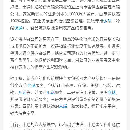
规模，申通快递股份有限公司拟设立上海申雪供应链管理有限
公司。这家新公司的注册资本为1000万人民币，由申通快递
100%控股。其业务范围包括供应链管理、货物专用
运输
（冷
藏
保鲜
）、食品流通以及食用农产品的销售等。
设立供应链公司的原因在于，随着冷链物流需求的日益增长和
市场规模的不断扩大，冷链物流行业实现了快速发展。申通希
望通过设立供应链公司，结合公司现有的业务优势，进一步丰
富产品类型，挖掘新的利润增长点，对公司的业务发展及主业
核心竞争力的提高产生积极影响。
据了解，新成立的供应链版块主要包括四大产品结构：一是提
供全方位
仓储
服务，包括订单处理、存储、拣货、包装、运
输、
配送
等，并限时
配送
服务；二是专注于冷藏、冷冻
仓储
，
并提供冷链配送服务；三是为客户提供量身定制的供应链解决
方案；四是利用申通快递的
末端
、和大数据，搭建电商平台，
销售特色商品。
目前，申通的六大版块中，已布局了快递、申通国际和申通供