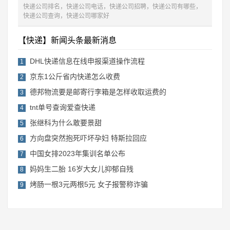
快递公司排名，快递公司电话，快递公司招聘，快递公司有哪些，
快递公司查询，快递公司哪家好
【快递】新闻头条最新消息
DHL快递信息在线申报渠道操作流程
1
京东1公斤省内快递怎么收费
2
德邦物流要是邮寄行李箱是怎样收取运费的
3
tnt单号查询爱查快递
4
张继科为什么敢要景甜
5
方向盘突然抱死吓坏孕妇 特斯拉回应
6
中国女排2023年集训名单公布
7
妈妈生二胎 16岁大女儿抑郁自残
8
烤肠一根3元两根5元 女子报警称诈骗
9