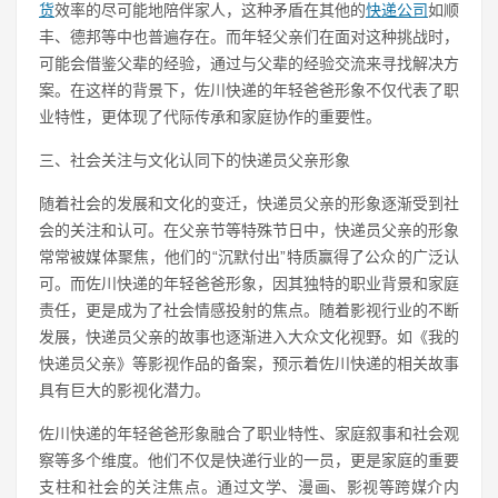
货
效率的尽可能地陪伴家人，这种矛盾在其他的
快递公司
如顺
丰、德邦等中也普遍存在。而年轻父亲们在面对这种挑战时，
可能会借鉴父辈的经验，通过与父辈的经验交流来寻找解决方
案。在这样的背景下，佐川快递的年轻爸爸形象不仅代表了职
业特性，更体现了代际传承和家庭协作的重要性。
三、社会关注与文化认同下的快递员父亲形象
随着社会的发展和文化的变迁，快递员父亲的形象逐渐受到社
会的关注和认可。在父亲节等特殊节日中，快递员父亲的形象
常常被媒体聚焦，他们的“沉默付出”特质赢得了公众的广泛认
可。而佐川快递的年轻爸爸形象，因其独特的职业背景和家庭
责任，更是成为了社会情感投射的焦点。随着影视行业的不断
发展，快递员父亲的故事也逐渐进入大众文化视野。如《我的
快递员父亲》等影视作品的备案，预示着佐川快递的相关故事
具有巨大的影视化潜力。
佐川快递的年轻爸爸形象融合了职业特性、家庭叙事和社会观
察等多个维度。他们不仅是快递行业的一员，更是家庭的重要
支柱和社会的关注焦点。通过文学、漫画、影视等跨媒介内