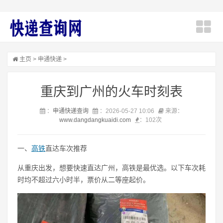
主页
>
申通快递
>
重庆到广州的火车时刻表
：
申通快递查询
：2026-05-27 10:06
来源：
www.dangdangkuaidi.com
：
102次
一、
高铁
直达车次推荐
从重庆出发，想要快速直达广州，高铁是最优选。以下车次耗
时均不超过六小时半，票价从二等座起价。