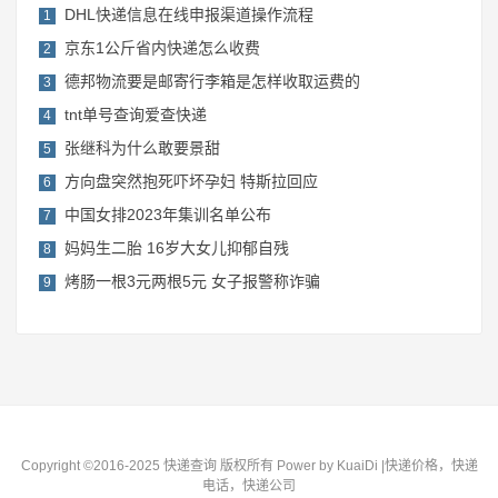
DHL快递信息在线申报渠道操作流程
1
京东1公斤省内快递怎么收费
2
德邦物流要是邮寄行李箱是怎样收取运费的
3
tnt单号查询爱查快递
4
张继科为什么敢要景甜
5
方向盘突然抱死吓坏孕妇 特斯拉回应
6
中国女排2023年集训名单公布
7
妈妈生二胎 16岁大女儿抑郁自残
8
烤肠一根3元两根5元 女子报警称诈骗
9
Copyright ©2016-2025 快递查询 版权所有
Power by KuaiDi
|快递价格，快递
电话，快递公司