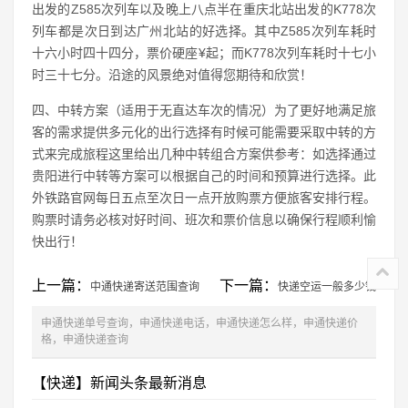
出发的Z585次列车以及晚上八点半在重庆北站出发的K778次
列车都是次日到达广州北站的好选择。其中Z585次列车耗时
十六小时四十四分，票价硬座¥起；而K778次列车耗时十七小
时三十七分。沿途的风景绝对值得您期待和欣赏！
四、中转方案（适用于无直达车次的情况）为了更好地满足旅
客的需求提供多元化的出行选择有时候可能需要采取中转的方
式来完成旅程这里给出几种中转组合方案供参考：如选择通过
贵阳进行中转等方案可以根据自己的时间和预算进行选择。此
外铁路官网每日五点至次日一点开放购票方便旅客安排行程。
购票时请务必核对好时间、班次和票价信息以确保行程顺利愉
快出行！
上一篇：
下一篇：
中通快递寄送范围查询
快递空运一般多少钱
申通快递单号查询，申通快递电话，申通快递怎么样，申通快递价
格，申通快递查询
【快递】新闻头条最新消息