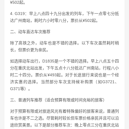
¥502起。
4. G319：早上八点四十九分出发的列车，下午一点零七分抵
达广州南站，耗时六小时零八分，票价从¥502起。
二、动车直达车次推荐
除了高铁之外，动车也是不错的选择。以下车次虽然耗时稍
长，但票价更为亲民。
如选择动车出行，D1835是一个不错的选择。早上八点五十四
分在重庆北站出发，下午五点十八分抵达广州南站，行程八小
时二十四分。票价从¥493起。对于长途旅行来说也是一个经
济实惠的选择。当然部分车次支持候补购票（如G3721、
G371等）。
三、普通列车推荐（适合预算有限或时间充裕的旅客）
对于预算有限或对旅途风光有着特殊偏好的旅客来说，普通列
车也许是不二之选。尽管耗时较长但车票价格亲民并且可以沿
途欣赏美景。以下是部分推荐车次：晚上零点三分在重庆北站