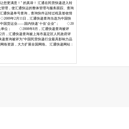
您更满意！" 的真谛！ 汇通在民营快递进入转
化管理，使汇通快运的整体管理与服务跟踪、查询
入汇通快递单号查询，查询快件运转过程及签收情
2009年2月11日，汇通快递查询当选为中国快
“中国货运业——国内快递‘十佳’企业”； ◇20
会长单位； ◇2008年8月，汇通快递查询被评
年12月，汇通快递查询被上海市嘉定区人民政府评
汇通快递查询被评为“中国民营快递行业最具影响力品
询重整网络资源，大力扩展全国网络。 汇通快递网站：