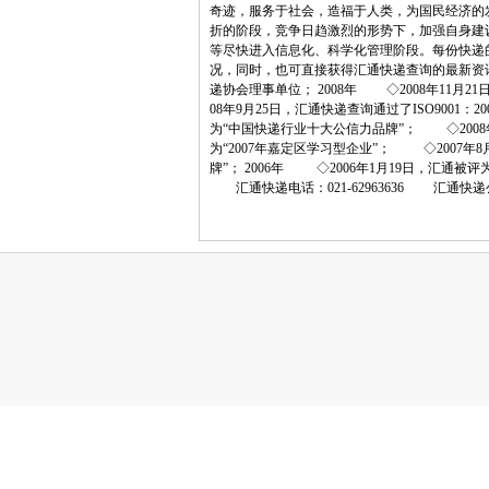
奇迹，服务于社会，造福于人类，为国民经济的发
折的阶段，竞争日趋激烈的形势下，加强自身建
等尽快进入信息化、科学化管理阶段。每份快递的
况，同时，也可直接获得汇通快递查询的最新资讯
递协会理事单位； 2008年 ◇2008年11月
08年9月25日，汇通快递查询通过了ISO900
为“中国快递行业十大公信力品牌”； ◇2008
为“2007年嘉定区学习型企业”； ◇2007
牌”； 2006年 ◇2006年1月19日，汇通
汇通快递电话：021-62963636 汇通快递