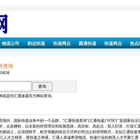
物流公司
韵达快递
快递网点
圆通快递
快递网点
热点
号查询
63636
询或是到
汇通速递
官方网站查询。
内、国际快递业务中的一个品牌。“汇通快递查询”(汇通快递)“HTKY”是国家合法注
华，去其糟粕，以全新的经营理念和发展思路，高目标、高起点，投入巨资，打造汇
的基础上，以强强联手，航空母舰的组合方式和分而治之的管理模式，在短汇通快递
：汇人才之精英，显快递之神通。汇通人真诚希望物流、快递行业的精英人才齐聚汇通