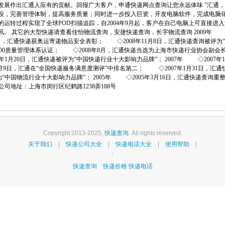
展作出汇通人应有的贡献。回报广大客户，申通快递网点查询让您永远体味 "汇通，让
设，完善管理体制，提高服务质量；同时进一步投入巨资，开发电脑软件，完成电脑
运转过程实现了全球POD扫描追踪，自2004年9月起，客户在自己电脑上可直接进
。 其它的大型快递请查看佳怡物流查询，安捷快递查询，长宇物流查询 2009年 ◇
21日，汇通快递获奥运寄递物品安全表彰； ◇2008年11月8日，汇通快递查询被评为
1：2000质量管理体系认证； ◇2008年8月，汇通快递当选为上海市快递行业协会副
年1月20日，汇通快递被评为“中国快递行业十大影响力品牌”； 2007年 ◇2007
年8月9日，汇通在“全国快递服务满意度测评”中排名第二； ◇2007年1月31日，
被评为“中国物流行业十大影响力品牌”； 2005年 ◇2005年3月16日，汇通快递查
公司地址：上海市闵行区纪鹤路1238弄188号
Copyright 2013-2025,
快递查询
. All rights reserved.
关于我们
|
快递公司大全
|
快递电话大全
|
使用帮助
|
‘
快递查询
快递价格
快递电话