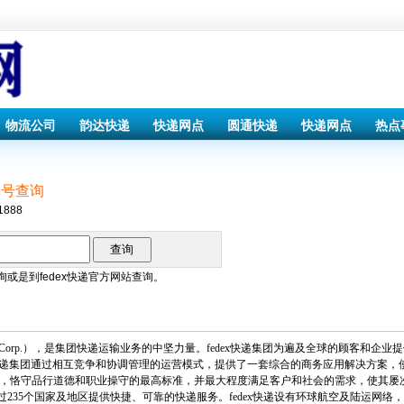
物流公司
韵达快递
快递网点
圆通快递
快递网点
热点
单号查询
1888
询或是到
fedex快递
官方网站查询。
FedEx Corp.），是集团快递运输业务的中坚力量。fedex快递集团为遍及全球的顾客
快递集团通过相互竞争和协调管理的运营模式，提供了一套综合的商务应用解决方案，使其年
题，恪守品行道德和职业操守的最高标准，并最大程度满足客户和社会的需求，使其屡次被
235个国家及地区提供快捷、可靠的快递服务。fedex快递设有环球航空及陆运网